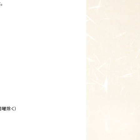
。
月曜除く）